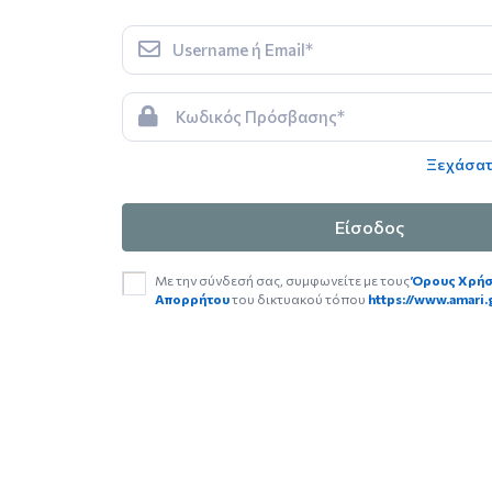
Ξεχάσατ
Είσοδος
Με την σύνδεσή σας, συμφωνείτε με τους
Όρους Χρήση
Απορρήτου
του δικτυακού τόπου
https://www.amari.